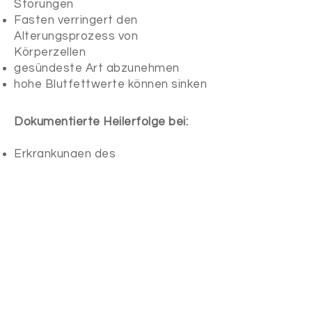
Störungen
Fasten verringert den
Alterungsprozess von
Körperzellen
gesündeste Art abzunehmen
hohe Blutfettwerte können sinken
Dokumentierte Heilerfolge bei:
Erkrankungen des
Bewegungsapparates
Atemwegserkrankungen
allergischen Reaktionen
Hauterkrankungen
Verdauungsprobleme
Frauenleiden
Herz- und Kreislauferkrankungen
Stoffwechselbeschwerden
Nierenerkrankungen